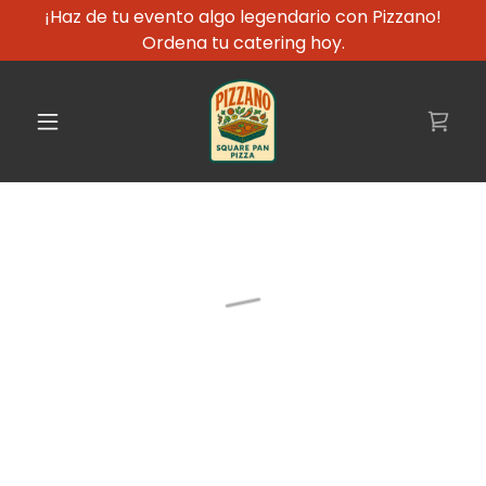
¡Haz de tu evento algo legendario con Pizzano!
Ordena tu catering hoy.